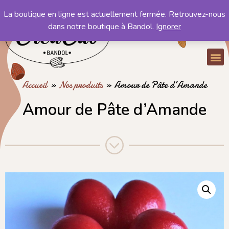
La boutique en ligne est actuellement fermée. Retrouvez-nous
Mon compte
dans notre boutique à Bandol.
Ignorer
Mon panier
Accueil
»
Nos produits
»
Amour de Pâte d’Amande
Amour de Pâte d’Amande