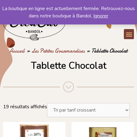
La boutique en ligne est actuellement fermée. Retrouvez-nous
Mon compte
dans notre boutique à Bandol.
Ignorer
Mon panier
Accueil
»
Les Petites Gourmandises
»
Tablette Chocolat
Tablette Chocolat
19 résultats affichés