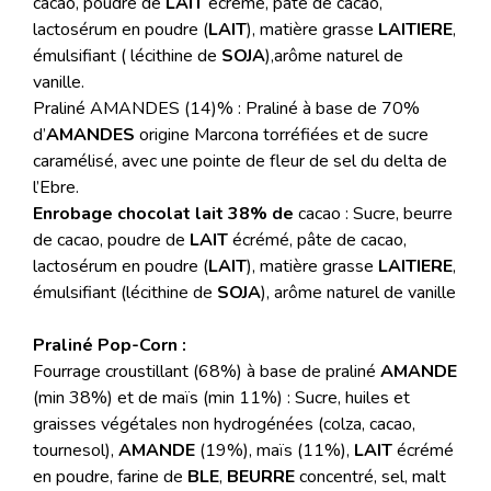
cacao, poudre de
LAIT
écrémé, pâte de cacao,
lactosérum en poudre (
LAIT
), matière grasse
LAITIERE
,
émulsifiant ( lécithine de
SOJA
),arôme naturel de
vanille.
Praliné AMANDES (14)% : Praliné à base de 70%
d’
AMANDES
origine Marcona torréfiées et de sucre
caramélisé, avec une pointe de fleur de sel du delta de
l’Ebre.
Enrobage chocolat lait 38% de
cacao : Sucre, beurre
de cacao, poudre de
LAIT
écrémé, pâte de cacao,
lactosérum en poudre (
LAIT
), matière grasse
LAITIERE
,
émulsifiant (lécithine de
SOJA
), arôme naturel de vanille
Praliné Pop-Corn :
Fourrage croustillant (68%) à base de praliné
AMANDE
(min 38%) et de maïs (min 11%) : Sucre, huiles et
graisses végétales non hydrogénées (colza, cacao,
tournesol),
AMANDE
(19%), maïs (11%),
LAIT
écrémé
en poudre, farine de
BLE
,
BEURRE
concentré, sel, malt