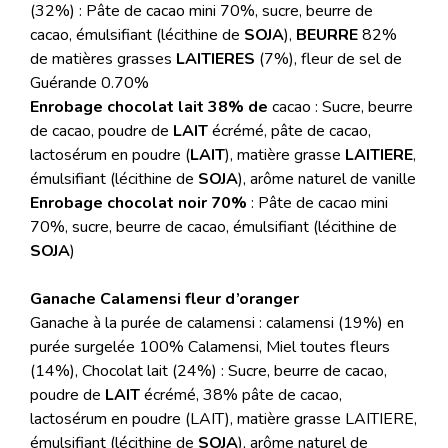
(32%) : Pâte de cacao mini 70%, sucre, beurre de
cacao, émulsifiant (lécithine de
SOJA
),
BEURRE
82%
de matières grasses
LAITIERES
(7%), fleur de sel de
Guérande 0.70%
Enrobage chocolat lait 38% de
cacao : Sucre, beurre
de cacao, poudre de
LAIT
écrémé, pâte de cacao,
lactosérum en poudre (
LAIT
), matière grasse
LAITIERE
,
émulsifiant (lécithine de
SOJA
), arôme naturel de vanille
Enrobage chocolat noir 70%
: Pâte de cacao mini
70%, sucre, beurre de cacao, émulsifiant (lécithine de
SOJA
)
Ganache Calamensi fleur d’oranger
Ganache à la purée de calamensi : calamensi (19%) en
purée surgelée 100% Calamensi, Miel toutes fleurs
(14%), Chocolat lait (24%) : Sucre, beurre de cacao,
poudre de
LAIT
écrémé, 38% pâte de cacao,
lactosérum en poudre (LAIT), matière grasse LAITIERE,
émulsifiant (lécithine de
SOJA
), arôme naturel de