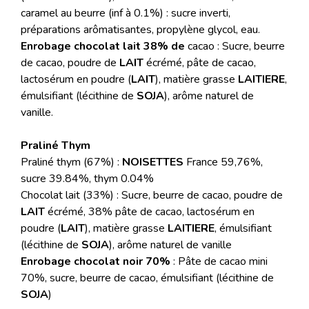
caramel au beurre (inf à 0.1%) : sucre inverti,
préparations arômatisantes, propylène glycol, eau.
Enrobage chocolat lait 38% de
cacao : Sucre, beurre
de cacao, poudre de
LAIT
écrémé, pâte de cacao,
lactosérum en poudre (
LAIT
), matière grasse
LAITIERE
,
émulsifiant (lécithine de
SOJA
), arôme naturel de
vanille.
Praliné Thym
Praliné thym (67%) :
NOISETTES
France 59,76%,
sucre 39.84%, thym 0.04%
Chocolat lait (33%) : Sucre, beurre de cacao, poudre de
LAIT
écrémé, 38% pâte de cacao, lactosérum en
poudre (
LAIT
), matière grasse
LAITIERE
, émulsifiant
(lécithine de
SOJA
), arôme naturel de vanille
Enrobage chocolat noir 70%
: Pâte de cacao mini
70%, sucre, beurre de cacao, émulsifiant (lécithine de
SOJA
)