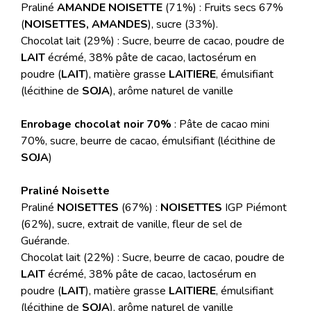
Praliné
AMANDE NOISETTE
(71%) : Fruits secs 67%
(
NOISETTES, AMANDES
), sucre (33%).
Chocolat lait (29%) : Sucre, beurre de cacao, poudre de
LAIT
écrémé, 38% pâte de cacao, lactosérum en
poudre (
LAIT
), matière grasse
LAITIERE
, émulsifiant
(lécithine de
SOJA
), arôme naturel de vanille
Enrobage chocolat noir 70%
: Pâte de cacao mini
70%, sucre, beurre de cacao, émulsifiant (lécithine de
SOJA
)
Praliné Noisette
Praliné
NOISETTES
(67%) :
NOISETTES
IGP Piémont
(62%), sucre, extrait de vanille, fleur de sel de
Guérande.
Chocolat lait (22%) : Sucre, beurre de cacao, poudre de
LAIT
écrémé, 38% pâte de cacao, lactosérum en
poudre (
LAIT
), matière grasse
LAITIERE
, émulsifiant
(lécithine de
SOJA
), arôme naturel de vanille