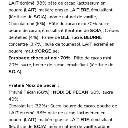
LAIT
écrémé, 38% pâte de cacao, lactosérum en
poudre (
LAIT
), matière grasse
LAITIERE
, émulsifiant
(lécithine de
SOJA
), arôme naturel de vanille,
Chocolat noir (6%) : Pâte de cacao mini 70%, sucre,
beurre de cacao, émulsifiant (lécithine de
SOJA
), Crêpes
dentelles (4%) : Farine de
BLE
, sucre,
BEURRE
concentré (3.7%), huile de tournesol,
LAIT
écrémé en
poudre, malt d’
ORGE
, sel
Enrobage chocolat noir 70%
: Pâte de cacao mini
70%, sucre, beurre de cacao, émulsifiant (lécithine de
SOJA
)
Praliné Noix de pécan :
Praliné Pécan (68%) :
NOIX DE PECAN
60%, sucre
40%
Chocolat lait (32%) : Sucre, beurre de cacao, poudre de
LAIT
écrémé, 38% pâte de cacao, lactosérum en
poudre (
LAIT
), matière grasse
LAITIERE
, émulsifiant
(lécithine de
SOJA
), arôme naturel de vanille, arôme