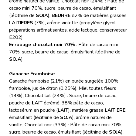
arôme naturel de vanille, Chocolat noir (24%) : Pâte de
cacao mini 70%, sucre, beurre de cacao, émulsifiant
(lécithine de
SOJA
),
BEURRE
82% de matières grasses
LAITIERES
(7%), arôme violette (propylène glycol,
préparations arômatisantes, acide lactique, conservateur
E202)
Enrobage chocolat noir 70%
: Pâte de cacao mini
70%, sucre, beurre de cacao, émulsifiant (lécithine de
SOJA
)
Ganache Framboise
Ganache framboise (21%) en purée surgelée 100%
framboise, jus de citron (0.25%), Miel toutes fleurs
(14%), Chocolat lait (24%) : Sucre, beurre de cacao,
poudre de
LAIT
écrémé, 38% pâte de cacao,
lactosérum en poudre (
LAIT
), matière grasse
LAITIERE
,
émulsifiant (lécithine de
SOJA
), arôme naturel de
vanille, Chocolat noir (33%) : Pâte de cacao mini 70%,
sucre, beurre de cacao, émulsifiant (lécithine de
SOJA
),