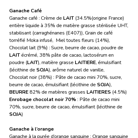
Ganache Café
Ganache café : Crème de
LAIT
(34.5%(origine France)
entière liquide à 35% de matière grasse stérilisée UHT,
stabilisant (carraghénanes (E407)), Grain de café
torréfié Moka infusé, Miel toutes fleurs (14%),
Chocolat lait (9%) : Sucre, beurre de cacao, poudre de
LAIT
écrémé, 38% pâte de cacao, lactosérum en
poudre (
LAIT
), matière grasse
LAITIERE
, émulsifiant
(lécithine de
SOJA
), arôme naturel de vanille,
Chocolat noir (38%) : Pâte de cacao mini 70%, sucre,
beurre de cacao, émulsifiant (lécithine de
SOJA
),
BEURRE
82% de matières grasses
LAITIERES
(4.5%)
Enrobage chocolat noir 70%
: Pâte de cacao mini
70%, sucre, beurre de cacao, émulsifiant (lécithine de
SOJA
)
Ganache à l’orange
Ganache à la purée d’orange sanguine : Orange sanguine