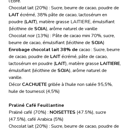
l’Ebre.
Chocolat lait (20%) : Sucre, beurre de cacao, poudre de
LAIT
écrémé, 38% pâte de cacao, lactosérum en
poudre (
LAIT
), matière grasse LAITIERE, émulsifiant
(lécithine de
SOJA
), arôme naturel de vanille
Chocolat noir (13%) : Pâte de cacao mini 70%, sucre,
beurre de cacao, émulsifiant (lécithine de
SOJA
)
Enrobage chocolat lait 38% de
cacao : Sucre, beurre
de cacao, poudre de
LAIT
écrémé, pâte de cacao,
lactosérum en poudre (
LAIT
), matière grasse
LAITIERE
,
émulsifiant (lécithine de
SOJA
), arôme naturel de
vanille.
Décor
CACHUETE
grillée à l’huile non salée 95,5%,
huile de tournesol (4,5%)
Praliné Café Feuillantine
Praliné café (70%) :
NOISETTES
(47.5%), sucre
(47.5%), café Arabica (5%)
Chocolat lait (20%) : Sucre, beurre de cacao, poudre de