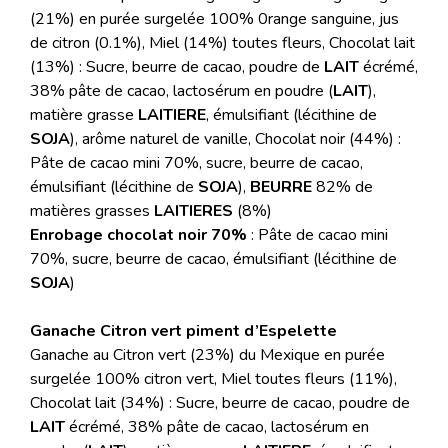
(21%) en purée surgelée 100% 0range sanguine, jus
de citron (0.1%), Miel (14%) toutes fleurs, Chocolat lait
(13%) : Sucre, beurre de cacao, poudre de
LAIT
écrémé,
38% pâte de cacao, lactosérum en poudre (
LAIT
),
matière grasse
LAITIERE
, émulsifiant (lécithine de
SOJA
), arôme naturel de vanille, Chocolat noir (44%) :
Pâte de cacao mini 70%, sucre, beurre de cacao,
émulsifiant (lécithine de
SOJA
),
BEURRE
82% de
matières grasses
LAITIERES
(8%)
Enrobage chocolat noir 70%
: Pâte de cacao mini
70%, sucre, beurre de cacao, émulsifiant (lécithine de
SOJA
)
Ganache Citron vert piment d’Espelette
Ganache au Citron vert (23%) du Mexique en purée
surgelée 100% citron vert, Miel toutes fleurs (11%),
Chocolat lait (34%) : Sucre, beurre de cacao, poudre de
LAIT
écrémé, 38% pâte de cacao, lactosérum en