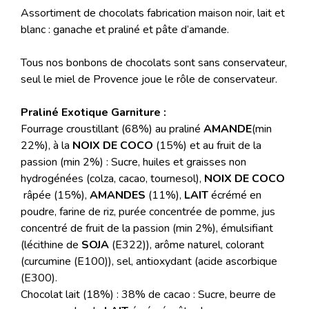
Assortiment de chocolats fabrication maison noir, lait et
blanc : ganache et praliné et pâte d’amande.
Tous nos bonbons de chocolats sont sans conservateur,
seul le miel de Provence joue le rôle de conservateur.
Praliné Exotique
Garniture :
Fourrage croustillant (68%) au praliné
AMANDE
(min
22%), à la
NOIX DE COCO
(15%) et au fruit de la
passion (min 2%) : Sucre, huiles et graisses non
hydrogénées (colza, cacao, tournesol),
NOIX DE COCO
râpée (15%),
AMANDES
(11%),
LAIT
écrémé en
poudre, farine de riz, purée concentrée de pomme, jus
concentré de fruit de la passion (min 2%), émulsifiant
(lécithine de
SOJA
(E322)), arôme naturel, colorant
(curcumine (E100)), sel, antioxydant (acide ascorbique
(E300).
Chocolat lait (18%) : 38% de cacao : Sucre, beurre de