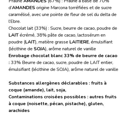
Praliné
AMANDES
(67%) : Praliné à base de 70%
d’
AMANDES
origine Marcona torréfiées et de sucre
caramélisé, avec une pointe de fleur de sel du delta de
l’Ebre.
Chocolat lait (33%) : Sucre, beurre de cacao, poudre de
LAIT
écrémé, 38% pâte de cacao, lactosérum en
poudre (
LAIT
), matière grasse
LAITIERE
, émulsifiant
(lécithine de
SOJA
), arôme naturel de vanille
Enrobage chocolat blanc 33% de beurre de cacao
:
33% Beurre de cacao, sucre, poudre de LAIT entier,
émulsifiant (lécithine de SOJA), arôme naturel de vanille
Substances allergènes déclarables : fruits à
coque (amande), lait, soja,
Contaminations croisées possibles : autres fruits
à coque (noisette, pécan, pistache), gluten,
arachides