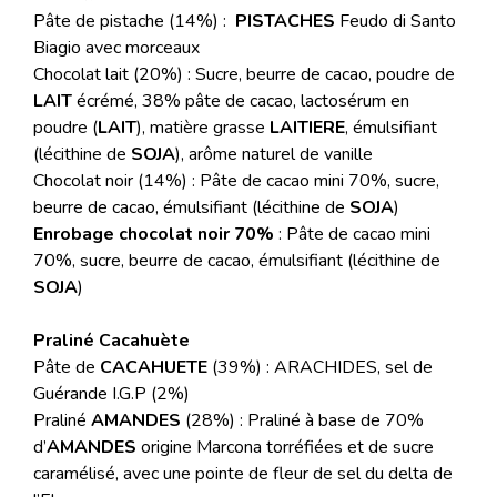
Pâte de pistache (14%) :
PISTACHES
Feudo di Santo
Biagio avec morceaux
Chocolat lait (20%) : Sucre, beurre de cacao, poudre de
LAIT
écrémé, 38% pâte de cacao, lactosérum en
poudre (
LAIT
), matière grasse
LAITIERE
, émulsifiant
(lécithine de
SOJA
), arôme naturel de vanille
Chocolat noir (14%) : Pâte de cacao mini 70%, sucre,
beurre de cacao, émulsifiant (lécithine de
SOJA
)
Enrobage chocolat noir 70%
: Pâte de cacao mini
70%, sucre, beurre de cacao, émulsifiant (lécithine de
SOJA
)
Praliné Cacahuète
Pâte de
CACAHUETE
(39%) : ARACHIDES, sel de
Guérande I.G.P (2%)
Praliné
AMANDES
(28%) : Praliné à base de 70%
d’
AMANDES
origine Marcona torréfiées et de sucre
caramélisé, avec une pointe de fleur de sel du delta de