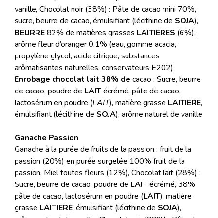
vanille, Chocolat noir (38%) : Pâte de cacao mini 70%,
sucre, beurre de cacao, émulsifiant (lécithine de
SOJA
),
BEURRE
82% de matières grasses
LAITIERES
(6%),
arôme fleur d’oranger 0.1% (eau, gomme acacia,
propylène glycol, acide citrique, substances
arômatisantes naturelles, conservateurs E202)
Enrobage chocolat lait 38% de
cacao : Sucre, beurre
de cacao, poudre de
LAIT
écrémé, pâte de cacao,
lactosérum en poudre (
LAIT
), matière grasse
LAITIERE
,
émulsifiant (lécithine de
SOJA
), arôme naturel de vanille
Ganache Passion
Ganache à la purée de fruits de la passion : fruit de la
passion (20%) en purée surgelée 100% fruit de la
passion, Miel toutes fleurs (12%), Chocolat lait (28%) :
Sucre, beurre de cacao, poudre de
LAIT
écrémé, 38%
pâte de cacao, lactosérum en poudre (
LAIT
), matière
grasse
LAITIERE
, émulsifiant (lécithine de
SOJA
),