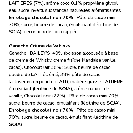
LAITIERES
(7%), arôme coco 0.1% propylène glycol,
eau, sucre inverti, substances naturelles arômatisantes
Enrobage chocolat noir 70%
: Pâte de cacao mini
70%, sucre, beurre de cacao, émulsifiant (lécithine de
SOJA), décor noix de coco rappée
Ganache Crème de Whisky
Ganache : BAILEY’S 40% (boisson alcoolisée à base
de crème de Whisky, crème fraîche irlandaise vanille,
cacao), Chocolat lait 38% : Sucre, beurre de cacao,
poudre de
LAIT
écrémé, 38% pâte de cacao,
lactosérum en poudre (
LAIT
), matière grasse
LAITIERE
,
émulsifiant (lécithine de
SOJA
), arôme naturel de
vanille, Chocolat noir (22%) : Pâte de cacao mini 70%,
sucre, beurre de cacao, émulsifiant (lécithine de
SOJA
).
Enrobage chocolat noir 70%
: Pâte de cacao mini
70%, sucre, beurre de cacao, émulsifiant (lécithine de
SOJA
)