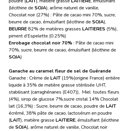
poudre (
LAIT
), matière grasse
LAITIERE
, émulsifiant
(lécithine de
SOJA
), arôme naturel de vanille,
Chocolat noir (27%) : Pâte de cacao mini 70%, sucre,
beurre de cacao, émulsifiant (lécithine de
SOJA
),
BEURRE
82% de matières grasses
LAITIERES
(5%),
piment d’Espelette (0.25%)
Enrobage chocolat noir 70%
: Pâte de cacao mini
70%, sucre, beurre de cacao, émulsifiant (lécithine de
SOJA
)
Ganache au caramel fleur de sel de Guérande
Ganache : Crème de
LAIT
(19%(origine France) entière
liquide à 35% de matière grasse stérilisée UHT,
stabilisant (carraghénanes (E407)), Miel toutes fleurs
(4%), sirop de glucose 7%,sucre cristal 14% Chocolat
lait (16,3%) : Sucre, beurre de cacao, poudre de
LAIT
écrémé, 38% pâte de cacao, lactosérum en poudre
(
LAIT
), matière grasse
LAITIERE
, émulsifiant (lécithine
de
SOJA
), arôme naturel de vanille, Chocolat noir