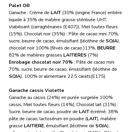
Palet OR
Ganache : Crème de
LAIT
(30% (origine France) entière
liquide à 35% de matière grasse stérilisée UHT,
stabilisant (carraghénanes (E407)), Miel toutes fleurs
(15%), Chocolat noir (35%) : Pâte de cacao mini 70%,
sucre, beurre de cacao, émulsifiant (lécithine de
SOJA
),
chocolat noir 100% (fèves de cacao )13%,
BEURRE
82% de matières grasses
LAITIERES
(7%)
Enrobage chocolat noir 70%
: Pâte de cacao mini
70%, sucre, beurre de cacao, émulsifiant (lécithine de
SOJA
), 100% or alimentaire 22.5 carats(E175)
Ganache cassis Violette
Ganache au cassis (24%) en purée surgelée 100%
cassis, Miel toutes fleurs (14%), Chocolat lait (31%) :
Sucre, beurre de cacao, poudre de
LAIT
écrémé, 38%
pâte de cacao, lactosérum en poudre (
LAIT
), matière
grasse
LAITIERE
, émulsifiant (lécithine de
SOJA
),