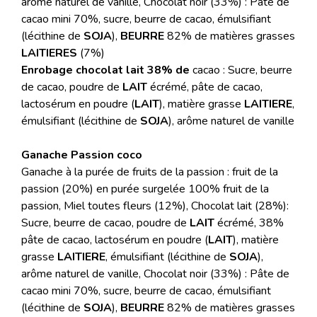
arôme naturel de vanille, Chocolat noir (33%) : Pâte de
cacao mini 70%, sucre, beurre de cacao, émulsifiant
(lécithine de
SOJA
),
BEURRE
82% de matières grasses
LAITIERES
(7%)
Enrobage chocolat lait 38% de
cacao : Sucre, beurre
de cacao, poudre de
LAIT
écrémé, pâte de cacao,
lactosérum en poudre (
LAIT
), matière grasse
LAITIERE
,
émulsifiant (lécithine de
SOJA
), arôme naturel de vanille
Ganache Passion coco
Ganache à la purée de fruits de la passion : fruit de la
passion (20%) en purée surgelée 100% fruit de la
passion, Miel toutes fleurs (12%), Chocolat lait (28%):
Sucre, beurre de cacao, poudre de
LAIT
écrémé, 38%
pâte de cacao, lactosérum en poudre (
LAIT
), matière
grasse
LAITIERE
, émulsifiant (lécithine de
SOJA
),
arôme naturel de vanille, Chocolat noir (33%) : Pâte de
cacao mini 70%, sucre, beurre de cacao, émulsifiant
(lécithine de
SOJA
),
BEURRE
82% de matières grasses