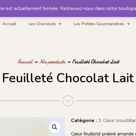
gne est actuellement fermée. Retrouvez-nous dans notre boutiqu
Notre histoire
Contact
Accueil
Les Chocolats
Les Petites Gourmandises
Accueil
»
Nos produits
»
Feuilleté Chocolat Lait
Feuilleté Chocolat Lait
Catégorie :
3. Cœur croustilla
Cœur feuilleté praliné amande 