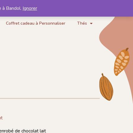
e à Bandol.
Ignorer
Mon compte
Mon panier
Coffret cadeau à Personnaliser
Thés
nt
enrobé de chocolat lait