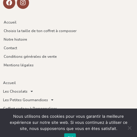
Accueil
Choisis la taille de ton coffret à composer
Notre histoire
Contact
Conditions générales de vente
Mentions légales
Accueil
Les Chocolats
Les Petites Gourmandises
Coffret cadeau à Personnaliser
Nous utilisons des cookies pour vous garantir la meilleure
Thés
expérience sur notre site web. Si vous continuez à utiliser ce
site, nous supposerons que vous en êtes satisfait.
Copyright 2021 Créacao – Tous droits réservés –
Réalisation du site Internet
Emilie BRIOSCA
–
Agence web Webwoman