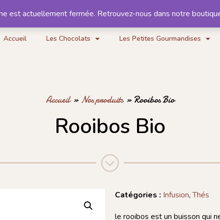
gne est actuellement fermée. Retrouvez-nous dans notre boutiqu
Notre histoire
Contact
Accueil
Les Chocolats
Les Petites Gourmandises
Accueil
»
Nos produits
»
Rooibos Bio
Rooibos Bio
Catégories :
Infusion
,
Thés
le rooibos est un buisson qui n