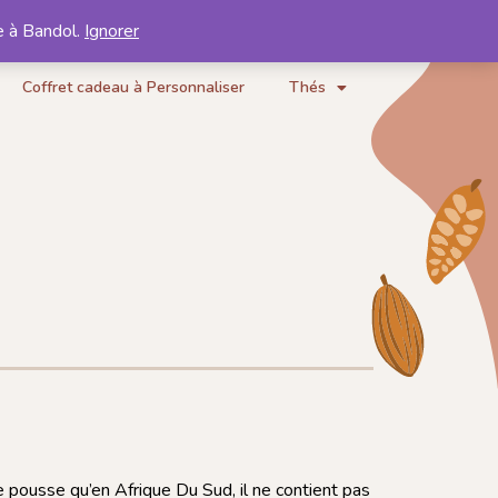
e à Bandol.
Ignorer
Mon compte
Mon panier
Coffret cadeau à Personnaliser
Thés
e pousse qu’en Afrique Du Sud, il ne contient pas