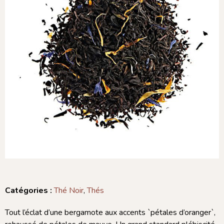
Catégories :
Thé Noir
,
Thés
Tout l’éclat d’une bergamote aux accents `pétales d’oranger`,