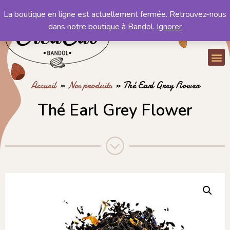
La boutique en ligne est actuellement fermée. Retrouvez-nous
Mon compte
dans notre boutique à Bandol.
Ignorer
Mon panier
Accueil
»
Nos produits
»
Thé Earl Grey Flower
Thé Earl Grey Flower