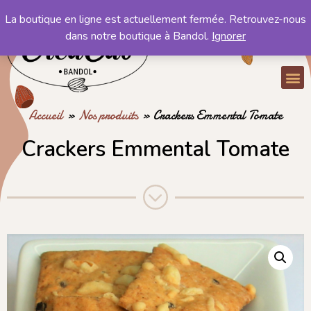
La boutique en ligne est actuellement fermée. Retrouvez-nous
Mon compte
dans notre boutique à Bandol.
Ignorer
Mon panier
Accueil
»
Nos produits
»
Crackers Emmental Tomate
Crackers Emmental Tomate