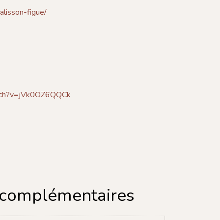
calisson-figue/
atch?v=jVk0OZ6QQCk
 complémentaires