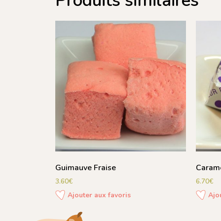
Produits similaires
Guimauve Fraise
Carame
3.60
€
6.70
€
Ajouter aux favoris
Ajo