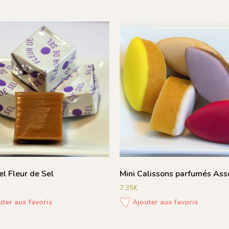
l Fleur de Sel
Mini Calissons parfumés Asso
7.35
€
uter aux favoris
Ajouter aux favoris