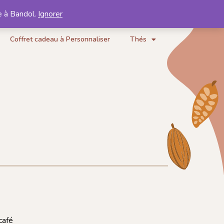
e à Bandol.
Ignorer
Mon compte
Mon panier
Coffret cadeau à Personnaliser
Thés
café