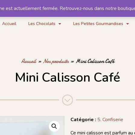
gne est actuellement fermée. Retrouvez-nous dans notre boutiqu
Notre histoire
Contact
Accueil
Les Chocolats
Les Petites Gourmandises
Accueil
»
Nos produits
»
Mini Calisson Café
Mini Calisson Café
Catégorie :
5. Confiserie
Ce mini calisson est parfum au 